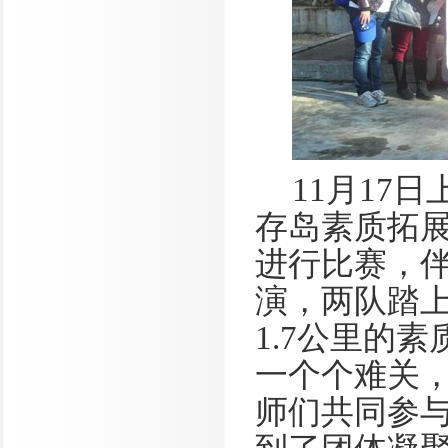
11
月
17
日
存岛素质拓
进行比赛，
演，两队踏
1.7
公里的素
一个个难关
师们共同参