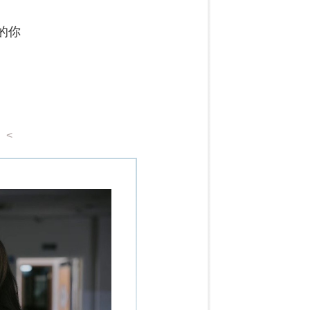
的你
<
<