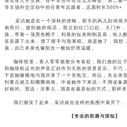
洛尼亚大学交换。在中非合作论坛北京峰会、第二届
等主场外交活动中担任青年志愿者，志愿时长500h+
采访她是在一个深秋的傍晚，那天的风儿刮得很
匆而行，接到她的电话，我立刻往门口赶。大门外，
孩，带着一顶黑色帽子，利落的短发刚刚及肩，给人
笑容露了出来，摆了摆手与我寒暄。就是她了，我想，
孩，自己本身也像阳光一般灿烂而温暖。
咖啡馆里，客人零零散散分布各处，我们挑的位
和咖啡机运作的声音正好作为天然的背景音乐。不巧
于是她慷慨地与我共享了一个充电宝。所以，失去录
到要点就立刻圈圈画画。中途她停下来说：不用设备
好核对。我说：没事儿，我喜欢最原始的方式，那样亲
我们都笑了起来，采访就在这样的氛围中展开了。
【专业的初遇与深知】