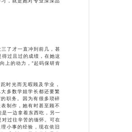
学习，就是她对专业深深品
大三了才一直冲到前几，甚
是得过且过的成绩，在她这
向上的动力，“起码保研肯
蹉跎时光而无暇顾及学业，
比大多数学姐学长都还要繁
”的职务。因为有很多琐碎
报表制作，她有时甚至顾不
能是一边拿着东西吃，另一
是对过往辛苦的缅怀。可在
处理小事的经验，现在依旧