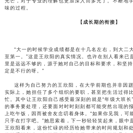
光芒，对于专业的理解也更加深入而多元了。不断地
味的过程。
【成长期的衔接】
“大一的时候学业成绩都是在十几名左右，到大二
至第一。”这是王欣阳的真实情况。也许在别人看来已
里是远远不够的，源于她对自己的目标和要求，和坚持
定是不行的呀。”
这样为自己努力的王欣阳，在大学前期也并非因
实际上，她担任了多个组织的要职，甚至把生活过得
忙。其中让王欣阳自己感受最深刻的就是“年级大班长
的事务要处理，还要面对时时刻刻都可能突然出现的
上吃午饭，因而被舍友念叨着身体。“如果你见我，可
只手在打字吧。”她思索着，下一秒轻轻笑起来，眼中
王欣阳看来，这份忙碌的经历给她带来的时间规划和