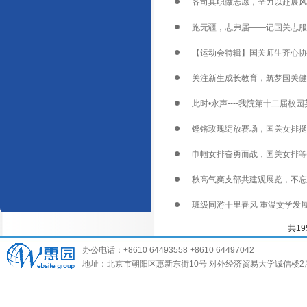
跑无疆，志弗届——记国关志服
【运动会特辑】国关师生齐心协
关注新生成长教育，筑梦国关健
铿锵玫瑰绽放赛场，国关女排挺
巾帼女排奋勇而战，国关女排等
共1
办公电话：+8610 64493558 +8610 64497042
地址：北京市朝阳区惠新东街10号 对外经济贸易大学诚信楼2层 