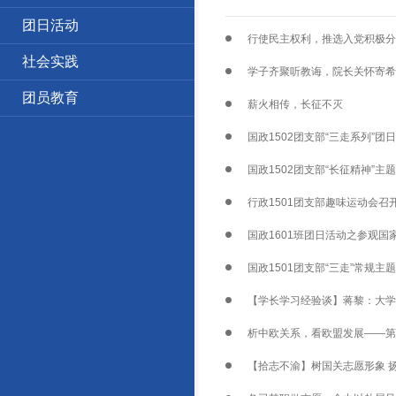
团日活动
行使民主权利，推选入党积极分
社会实践
学子齐聚听教诲，院长关怀寄希
团员教育
薪火相传，长征不灭
国政1502团支部“三走系列”团
国政1502团支部“长征精神”主
行政1501团支部趣味运动会召
国政1601班团日活动之参观国
国政1501团支部“三走”常规主
【学长学习经验谈】蒋黎：大学
析中欧关系，看欧盟发展——第
【拾志不渝】树国关志愿形象 