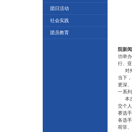
团日活动
社会实践
团员教育
院新闻
功举办
行、亚
对外
当下，
更深、
一系列
本次比
交个人
赛选手
各选手
荷菲、