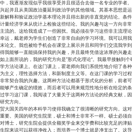
中，我逐渐发现似乎我很享受并且很适合去做一名专业的学者。
兴起并且从美国政治蔓延到政治学的其他领域。其基本思想是运
新解释和验证政治学基本理论并且得出新的非直觉的结论。条件
计量经济学来从统计上检验这些结论。我的兴趣与这一方向非常
主流的。这给我造成了一些困扰。我必须在学习这些非主流理论
幸运，戴老师为学生们创造了非常自由的学习环境。我可以用我
末论文。我也被给予机会在课堂上展示并且和同学们交流我学到
得我能够一直能搞保持我的兴趣，并且最终凭借这浓厚的兴趣走
上面所说的，我的研究方向是”形式化理论“。我最早接触到个
学方法论课上。在这门课上，霍老师向我们系统性地介绍了各种
为主义，理性选择方法，和新制度主义等。在这门课的学习过程
非常契合我的兴趣。这两种方法论都基于形式化的分析，前者可
能够产生确定的绩效，而后者可以用来规范性地分析在给定的条
过学习这门课，我阅读了大量关于这两种方法论的经典文献，因
研究方向。
大国关四年的本科学习使得我确立了很清晰的研究方向。这对
重要。美国的研究生院里，硕士和博士非常不一样。硕士必须自
对博士，研究生院会提供全额奖学金来交学费和比较充足的津贴
生院来说可以获得净收入；而培养一个博士就是净支出了。这导