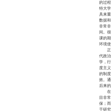
的过程
特大学
具来重
数据和
非常非
间。很
课的期
环境使
正如
代政治
学，行
度主义
的制度
效。通
后来的
在贸
目非常
保；而
于研究