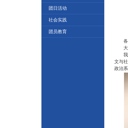
团日活动
社会实践
团员教育
各位
大家
我叫罗
文与社
政治系