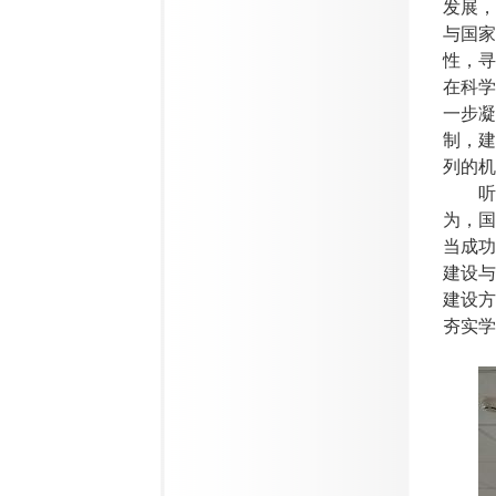
发展，
与国家
性，寻
在科学
一步凝
制，建
列的机
听
为，国
当成功
建设与
建设方
夯实学