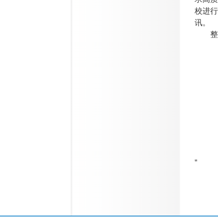
校进行
讯。
整
”