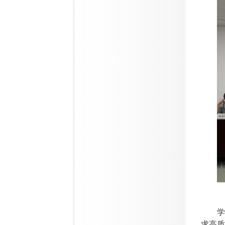
学
求高质