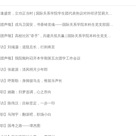
青年逢盛世，立功正当时 | 国际关系学院学生团代表热议对外经济贸易大学第十四次团代会
【党团声颂】戎马卫国安，书香铸党魂——国际关系学院本科生党支部国家安全主题党日活动成功召开
【党团声颂】高校社区“牵手”，共建共筑共赢 | 国际关系学院本科生党支部与东城区苏州社区开展共建活动
专访】刘彧灏：道阻且长，行则将至
党团声颂】我院顺利召开本学期第五次团学工作会议
专访】张庭源：清风明月少年郎
专访】呼斯勒：身骑骏马去，惟留乐声长
求职】姚颖：归梦选调，心之所向
专访】陈伟汉：目标坚定，一步一印
求职】马翔宇：翻滚吧，职场小白
求职】国考之路——谭杰图